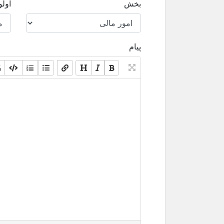
بخش
اول
پیام