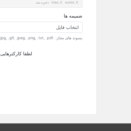
lines: 0 words: 0
ذخیره شد
ضمیمه ها
انتخاب فایل
پسوند های مجاز: .jpg, .gif, .jpeg, .png, .txt, .pdf (حداکثر حجم پرونده: 64MB)
لطفا کارکترهایی 