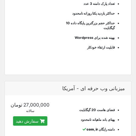
تعداد پارک دامنه 3 عدد
حداکثر بازدید یکتا روزانه نامحدود
حداکثر حجم بزرگترین پایگاه داده 10
گیگابایت
بهینه شده برای Wordpress
قابلیت ارتقاء خودکار
میزبانی وب حرفه ای - آمریکا
27,000,000 تومان
فضای هاست 20 گیگابایت
سالانه
پهنای باند ماهیانه نامحدود
سفارش دهید
دامنه رایگان com, ir