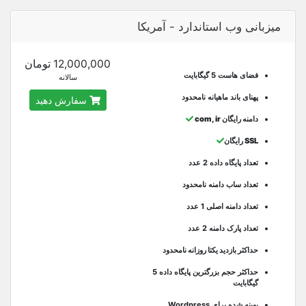
میزبانی وب استاندارد - آمریکا
12,000,000 تومان
فضای هاست 5 گیگابایت
سالانه
پهنای باند ماهیانه نامحدود
سفارش دهید
دامنه رایگان com, ir
SSL رایگان
تعداد پایگاه داده 2 عدد
تعداد ساب دامنه نامحدود
تعداد دامنه اصلی 1 عدد
تعداد پارک دامنه 2 عدد
حداکثر بازدید یکتا روزانه نامحدود
حداکثر حجم بزرگترین پایگاه داده 5
گیگابایت
بهینه شده برای Wordpress